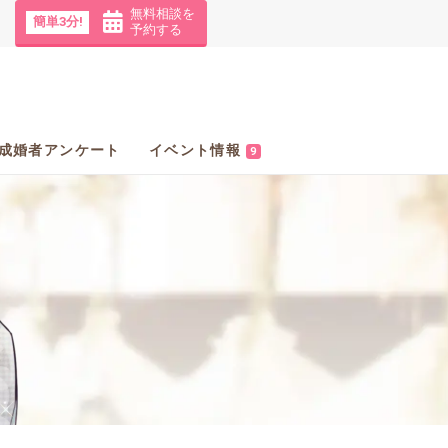
無料相談を
簡単3分!
予約する
成婚者アンケート
イベント情報
9