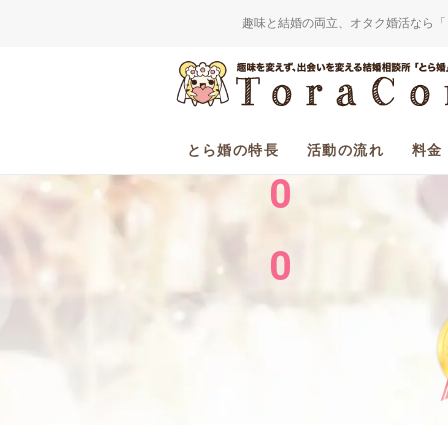
趣味と結婚の両立、オタク婚活なら「
2
0
とら婚の特長
活動の流れ
料金
0
0