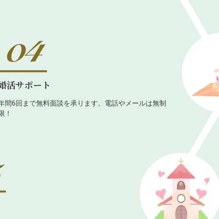
婚活サポート
年間6回まで無料面談を承ります。電話やメールは無制
限！