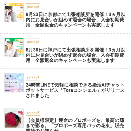
pick up!
8月23日に京都にて出張相談所を開催！3ヵ月以
内にお見合いが組めず退会の場合、入会初期費
用 全額返金のキャンペーンも実施します
pick up!
8月30日に神戸にて出張相談所を開催！3ヵ月以
内にお見合いが組めず退会の場合、入会初期費
用 全額返金のキャンペーンも実施します
pick up!
24時間LINEで気軽に相談できる婚活AIチャット
ボットサービス「Toraコンシェル」がリリース
されました
pick up!
【会員様限定】運命のプロポーズを、最高の輝
きで彩る。「プロポーズ専用バラの花束」販売
開始のお知らせ