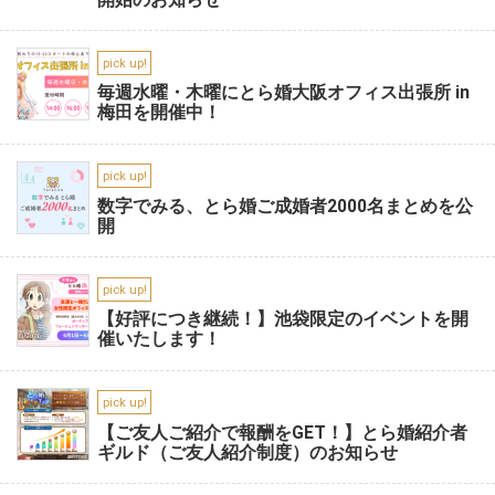
pick up!
毎週水曜・木曜にとら婚大阪オフィス出張所 in
梅田を開催中！
pick up!
数字でみる、とら婚ご成婚者2000名まとめを公
開
pick up!
【好評につき継続！】池袋限定のイベントを開
催いたします！
pick up!
【ご友人ご紹介で報酬をGET！】とら婚紹介者
ギルド（ご友人紹介制度）のお知らせ