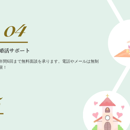
婚活サポート
年間6回まで無料面談を承ります。電話やメールは無制
限！