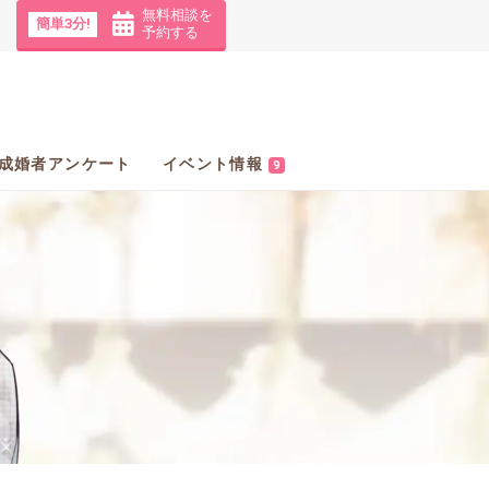
無料相談を
簡単3分!
予約する
成婚者アンケート
イベント情報
9