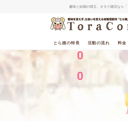
趣味と結婚の両立、オタク婚活なら「
2
0
とら婚の特長
活動の流れ
料金
0
0