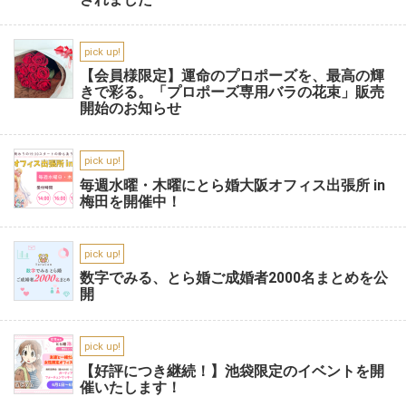
pick up!
【会員様限定】運命のプロポーズを、最高の輝
きで彩る。「プロポーズ専用バラの花束」販売
開始のお知らせ
pick up!
毎週水曜・木曜にとら婚大阪オフィス出張所 in
梅田を開催中！
pick up!
数字でみる、とら婚ご成婚者2000名まとめを公
開
pick up!
【好評につき継続！】池袋限定のイベントを開
催いたします！