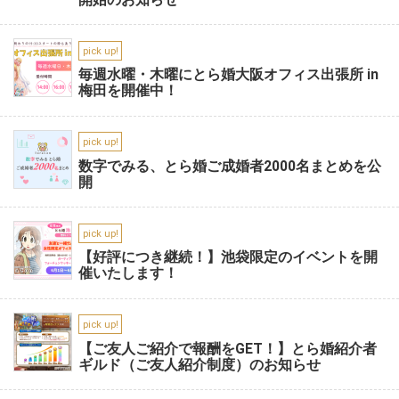
pick up!
毎週水曜・木曜にとら婚大阪オフィス出張所 in
梅田を開催中！
pick up!
数字でみる、とら婚ご成婚者2000名まとめを公
開
pick up!
【好評につき継続！】池袋限定のイベントを開
催いたします！
pick up!
【ご友人ご紹介で報酬をGET！】とら婚紹介者
ギルド（ご友人紹介制度）のお知らせ