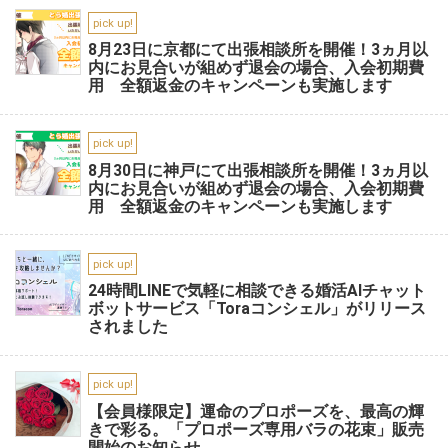
pick up!
8月23日に京都にて出張相談所を開催！3ヵ月以
内にお見合いが組めず退会の場合、入会初期費
用 全額返金のキャンペーンも実施します
pick up!
8月30日に神戸にて出張相談所を開催！3ヵ月以
内にお見合いが組めず退会の場合、入会初期費
用 全額返金のキャンペーンも実施します
pick up!
24時間LINEで気軽に相談できる婚活AIチャット
ボットサービス「Toraコンシェル」がリリース
されました
pick up!
【会員様限定】運命のプロポーズを、最高の輝
きで彩る。「プロポーズ専用バラの花束」販売
開始のお知らせ