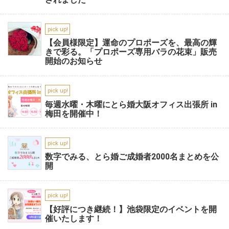
pick up!
【会員様限定】運命のプロポーズを、最高の輝
きで彩る。「プロポーズ専用バラの花束」販売
開始のお知らせ
pick up!
毎週水曜・木曜にとら婚大阪オフィス出張所 in
梅田を開催中！
pick up!
数字でみる、とら婚ご成婚者2000名まとめを公
開
pick up!
【好評につき継続！】池袋限定のイベントを開
催いたします！