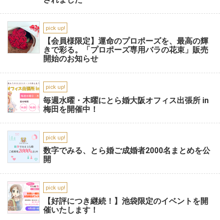
pick up!
【会員様限定】運命のプロポーズを、最高の輝
きで彩る。「プロポーズ専用バラの花束」販売
開始のお知らせ
pick up!
毎週水曜・木曜にとら婚大阪オフィス出張所 in
梅田を開催中！
pick up!
数字でみる、とら婚ご成婚者2000名まとめを公
開
pick up!
【好評につき継続！】池袋限定のイベントを開
催いたします！