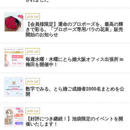
pick up!
【会員様限定】運命のプロポーズを、最高の輝
きで彩る。「プロポーズ専用バラの花束」販売
開始のお知らせ
pick up!
毎週水曜・木曜にとら婚大阪オフィス出張所 in
梅田を開催中！
pick up!
数字でみる、とら婚ご成婚者2000名まとめを公
開
pick up!
【好評につき継続！】池袋限定のイベントを開
催いたします！