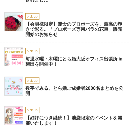
pick up!
【会員様限定】運命のプロポーズを、最高の輝
きで彩る。「プロポーズ専用バラの花束」販売
開始のお知らせ
pick up!
毎週水曜・木曜にとら婚大阪オフィス出張所 in
梅田を開催中！
pick up!
数字でみる、とら婚ご成婚者2000名まとめを公
開
pick up!
【好評につき継続！】池袋限定のイベントを開
催いたします！