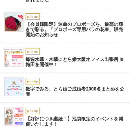
pick up!
【会員様限定】運命のプロポーズを、最高の輝
きで彩る。「プロポーズ専用バラの花束」販売
開始のお知らせ
pick up!
毎週水曜・木曜にとら婚大阪オフィス出張所 in
梅田を開催中！
pick up!
数字でみる、とら婚ご成婚者2000名まとめを公
開
pick up!
【好評につき継続！】池袋限定のイベントを開
催いたします！