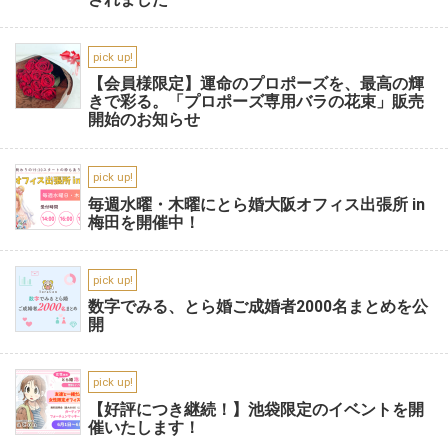
pick up!
【会員様限定】運命のプロポーズを、最高の輝
きで彩る。「プロポーズ専用バラの花束」販売
開始のお知らせ
pick up!
毎週水曜・木曜にとら婚大阪オフィス出張所 in
梅田を開催中！
pick up!
数字でみる、とら婚ご成婚者2000名まとめを公
開
pick up!
【好評につき継続！】池袋限定のイベントを開
催いたします！