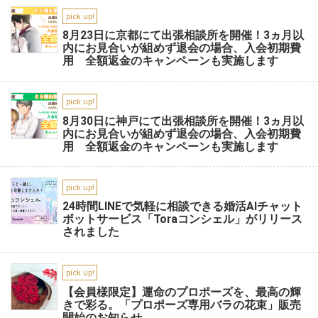
pick up!
8月23日に京都にて出張相談所を開催！3ヵ月以
内にお見合いが組めず退会の場合、入会初期費
用 全額返金のキャンペーンも実施します
pick up!
8月30日に神戸にて出張相談所を開催！3ヵ月以
内にお見合いが組めず退会の場合、入会初期費
用 全額返金のキャンペーンも実施します
pick up!
24時間LINEで気軽に相談できる婚活AIチャット
ボットサービス「Toraコンシェル」がリリース
されました
pick up!
【会員様限定】運命のプロポーズを、最高の輝
きで彩る。「プロポーズ専用バラの花束」販売
開始のお知らせ