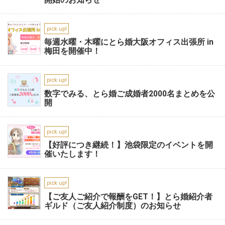
pick up!
毎週水曜・木曜にとら婚大阪オフィス出張所 in
梅田を開催中！
pick up!
数字でみる、とら婚ご成婚者2000名まとめを公
開
pick up!
【好評につき継続！】池袋限定のイベントを開
催いたします！
pick up!
【ご友人ご紹介で報酬をGET！】とら婚紹介者
ギルド（ご友人紹介制度）のお知らせ