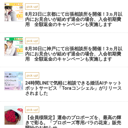
pick up!
8月23日に京都にて出張相談所を開催！3ヵ月以
内にお見合いが組めず退会の場合、入会初期費
用 全額返金のキャンペーンも実施します
pick up!
8月30日に神戸にて出張相談所を開催！3ヵ月以
内にお見合いが組めず退会の場合、入会初期費
用 全額返金のキャンペーンも実施します
pick up!
24時間LINEで気軽に相談できる婚活AIチャット
ボットサービス「Toraコンシェル」がリリース
されました
pick up!
【会員様限定】運命のプロポーズを、最高の輝
きで彩る。「プロポーズ専用バラの花束」販売
開始のお知らせ