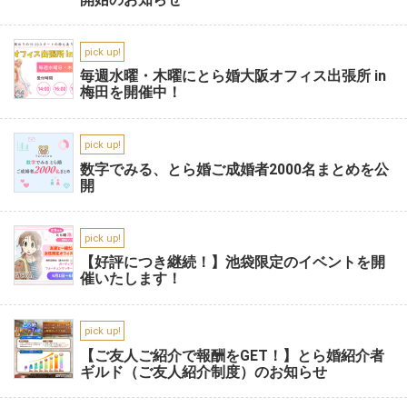
pick up!
毎週水曜・木曜にとら婚大阪オフィス出張所 in
梅田を開催中！
pick up!
数字でみる、とら婚ご成婚者2000名まとめを公
開
pick up!
【好評につき継続！】池袋限定のイベントを開
催いたします！
pick up!
【ご友人ご紹介で報酬をGET！】とら婚紹介者
ギルド（ご友人紹介制度）のお知らせ