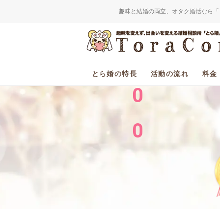
趣味と結婚の両立、オタク婚活なら「
2
0
とら婚の特長
活動の流れ
料金
0
0