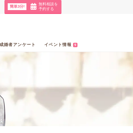
無料相談を
簡単3分!
予約する
成婚者アンケート
イベント情報
9