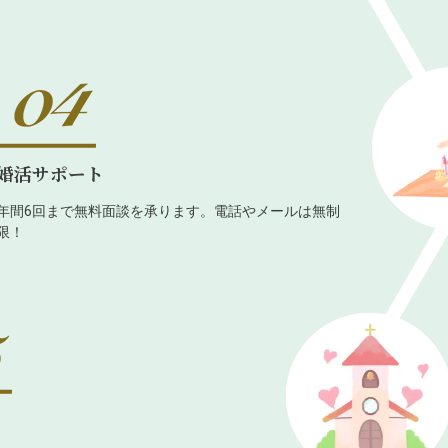
婚活サポート
年間6回まで無料面談を承ります。電話やメールは無制
限！