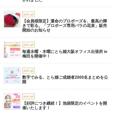
pick up!
【会員様限定】運命のプロポーズを、最高の輝
きで彩る。「プロポーズ専用バラの花束」販売
開始のお知らせ
pick up!
毎週水曜・木曜にとら婚大阪オフィス出張所 in
梅田を開催中！
pick up!
数字でみる、とら婚ご成婚者2000名まとめを公
開
pick up!
【好評につき継続！】池袋限定のイベントを開
催いたします！