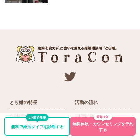
とら婚の特長
活動の流れ
会員様データについて
活動開始前の流れ
簡単3分!
LINEで簡単
無料体験・カウンセリングを予約
ネットワーク＆提携企業
入会後の活動の流れ
無料で婚活タイプを診断する
する
アドバイザーの役割
入会前Q＆A