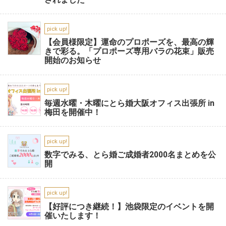
pick up!
【会員様限定】運命のプロポーズを、最高の輝
きで彩る。「プロポーズ専用バラの花束」販売
開始のお知らせ
pick up!
毎週水曜・木曜にとら婚大阪オフィス出張所 in
梅田を開催中！
pick up!
数字でみる、とら婚ご成婚者2000名まとめを公
開
pick up!
【好評につき継続！】池袋限定のイベントを開
催いたします！