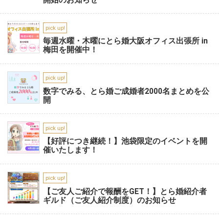
pick up!
毎週水曜・木曜にとら婚大阪オフィス出張所 in
梅田を開催中！
pick up!
数字でみる、とら婚ご成婚者2000名まとめを公
開
pick up!
【好評につき継続！】池袋限定のイベントを開
催いたします！
pick up!
【ご友人ご紹介で報酬をGET！】とら婚紹介者
ギルド（ご友人紹介制度）のお知らせ