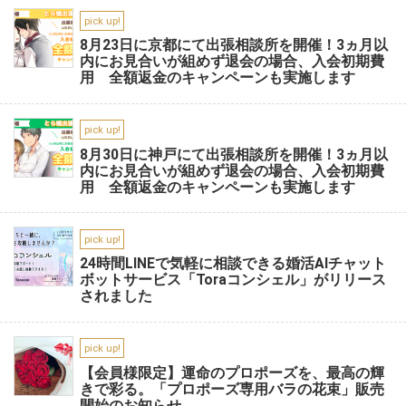
pick up!
8月23日に京都にて出張相談所を開催！3ヵ月以
内にお見合いが組めず退会の場合、入会初期費
用 全額返金のキャンペーンも実施します
pick up!
8月30日に神戸にて出張相談所を開催！3ヵ月以
内にお見合いが組めず退会の場合、入会初期費
用 全額返金のキャンペーンも実施します
pick up!
24時間LINEで気軽に相談できる婚活AIチャット
ボットサービス「Toraコンシェル」がリリース
されました
pick up!
【会員様限定】運命のプロポーズを、最高の輝
きで彩る。「プロポーズ専用バラの花束」販売
開始のお知らせ