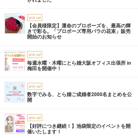
pick up!
【会員様限定】運命のプロポーズを、最高の輝
きで彩る。「プロポーズ専用バラの花束」販売
開始のお知らせ
pick up!
毎週水曜・木曜にとら婚大阪オフィス出張所 in
梅田を開催中！
pick up!
数字でみる、とら婚ご成婚者2000名まとめを公
開
pick up!
【好評につき継続！】池袋限定のイベントを開
催いたします！