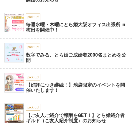
pick up!
毎週水曜・木曜にとら婚大阪オフィス出張所 in
梅田を開催中！
pick up!
数字でみる、とら婚ご成婚者2000名まとめを公
開
pick up!
【好評につき継続！】池袋限定のイベントを開
催いたします！
pick up!
【ご友人ご紹介で報酬をGET！】とら婚紹介者
ギルド（ご友人紹介制度）のお知らせ