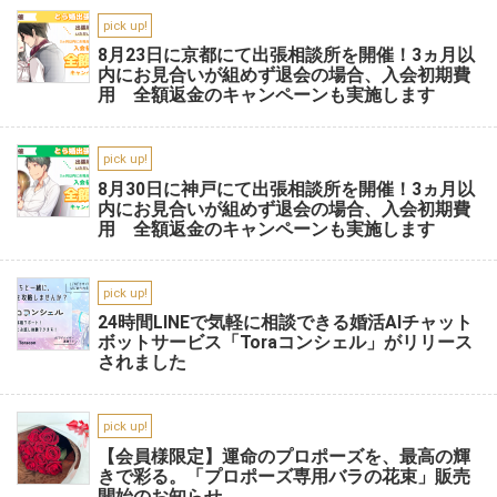
pick up!
8月23日に京都にて出張相談所を開催！3ヵ月以
内にお見合いが組めず退会の場合、入会初期費
用 全額返金のキャンペーンも実施します
pick up!
8月30日に神戸にて出張相談所を開催！3ヵ月以
内にお見合いが組めず退会の場合、入会初期費
用 全額返金のキャンペーンも実施します
pick up!
24時間LINEで気軽に相談できる婚活AIチャット
ボットサービス「Toraコンシェル」がリリース
されました
pick up!
【会員様限定】運命のプロポーズを、最高の輝
きで彩る。「プロポーズ専用バラの花束」販売
開始のお知らせ