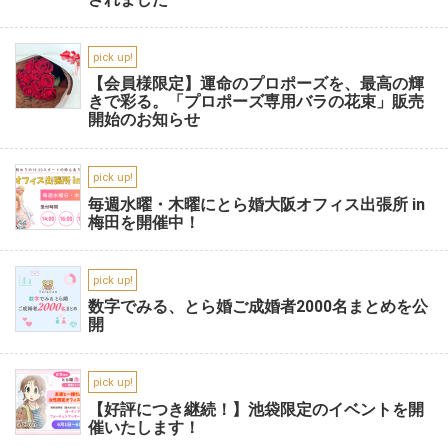
pick up!
【会員様限定】運命のプロポーズを、最高の輝
きで彩る。「プロポーズ専用バラの花束」販売
開始のお知らせ
pick up!
毎週水曜・木曜にとら婚大阪オフィス出張所 in
梅田を開催中！
pick up!
数字でみる、とら婚ご成婚者2000名まとめを公
開
pick up!
【好評につき継続！】池袋限定のイベントを開
催いたします！