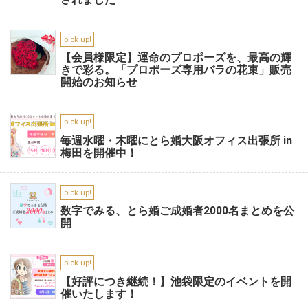
pick up!
【会員様限定】運命のプロポーズを、最高の輝
きで彩る。「プロポーズ専用バラの花束」販売
開始のお知らせ
pick up!
毎週水曜・木曜にとら婚大阪オフィス出張所 in
梅田を開催中！
pick up!
数字でみる、とら婚ご成婚者2000名まとめを公
開
pick up!
【好評につき継続！】池袋限定のイベントを開
催いたします！