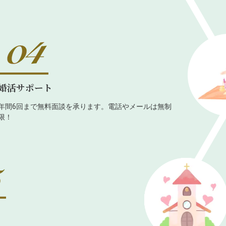
婚活サポート
年間6回まで無料面談を承ります。電話やメールは無制
限！