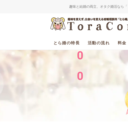
趣味と結婚の両立、オタク婚活なら「
2
0
とら婚の特長
活動の流れ
料金
0
0