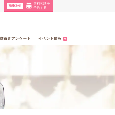
無料相談を
簡単3分!
予約する
成婚者アンケート
イベント情報
9