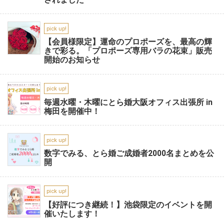
pick up!
【会員様限定】運命のプロポーズを、最高の輝
きで彩る。「プロポーズ専用バラの花束」販売
開始のお知らせ
pick up!
毎週水曜・木曜にとら婚大阪オフィス出張所 in
梅田を開催中！
pick up!
数字でみる、とら婚ご成婚者2000名まとめを公
開
pick up!
【好評につき継続！】池袋限定のイベントを開
催いたします！