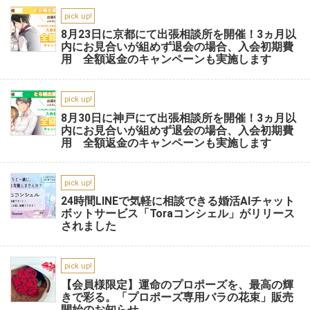
pick up!
8月23日に京都にて出張相談所を開催！3ヵ月以
内にお見合いが組めず退会の場合、入会初期費
用 全額返金のキャンペーンも実施します
pick up!
8月30日に神戸にて出張相談所を開催！3ヵ月以
内にお見合いが組めず退会の場合、入会初期費
用 全額返金のキャンペーンも実施します
pick up!
24時間LINEで気軽に相談できる婚活AIチャット
ボットサービス「Toraコンシェル」がリリース
されました
pick up!
【会員様限定】運命のプロポーズを、最高の輝
きで彩る。「プロポーズ専用バラの花束」販売
開始のお知らせ