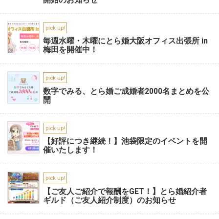
pick up!
毎週水曜・木曜にとら婚大阪オフィス出張所 in
梅田を開催中！
pick up!
数字でみる、とら婚ご成婚者2000名まとめを公
開
pick up!
【好評につき継続！】池袋限定のイベントを開
催いたします！
pick up!
【ご友人ご紹介で報酬をGET！】とら婚紹介者
ギルド（ご友人紹介制度）のお知らせ