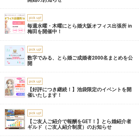
pick up!
毎週水曜・木曜にとら婚大阪オフィス出張所 in
梅田を開催中！
pick up!
数字でみる、とら婚ご成婚者2000名まとめを公
開
pick up!
【好評につき継続！】池袋限定のイベントを開
催いたします！
pick up!
【ご友人ご紹介で報酬をGET！】とら婚紹介者
ギルド（ご友人紹介制度）のお知らせ