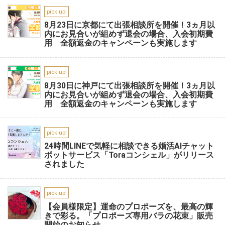
pick up!
8月23日に京都にて出張相談所を開催！3ヵ月以
内にお見合いが組めず退会の場合、入会初期費
用 全額返金のキャンペーンも実施します
pick up!
8月30日に神戸にて出張相談所を開催！3ヵ月以
内にお見合いが組めず退会の場合、入会初期費
用 全額返金のキャンペーンも実施します
pick up!
24時間LINEで気軽に相談できる婚活AIチャット
ボットサービス「Toraコンシェル」がリリース
されました
pick up!
【会員様限定】運命のプロポーズを、最高の輝
きで彩る。「プロポーズ専用バラの花束」販売
開始のお知らせ