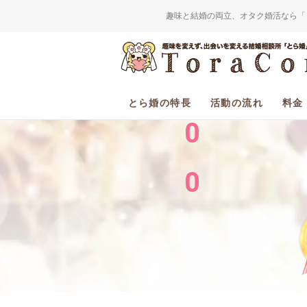
趣味と結婚の両立、オタク婚活なら「
2
0
とら婚の特長
活動の流れ
料金
0
0