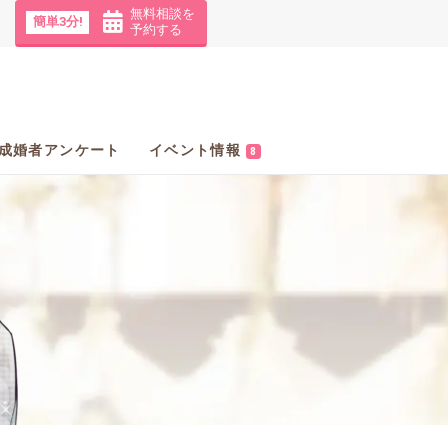
無料相談を
簡単3分!
予約する
成婚者アンケート
イベント情報
8