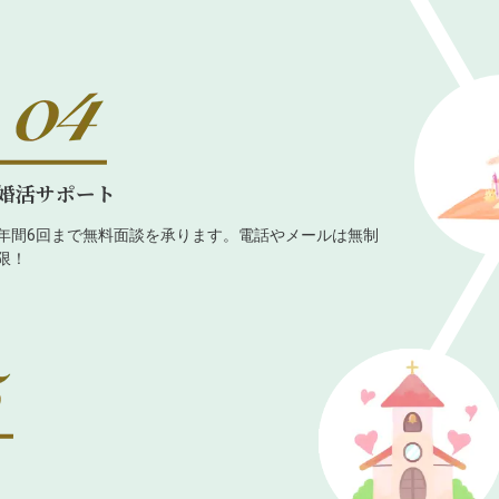
婚活サポート
年間6回まで無料面談を承ります。電話やメールは無制
限！