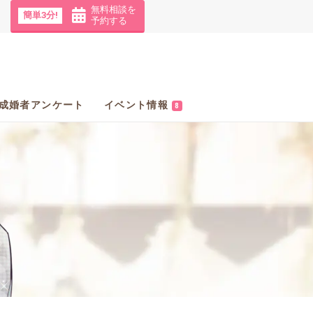
無料相談を
簡単3分!
予約する
成婚者アンケート
イベント情報
8