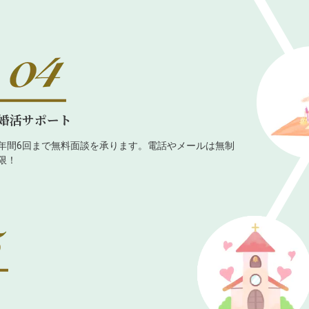
婚活サポート
年間6回まで無料面談を承ります。電話やメールは無制
限！