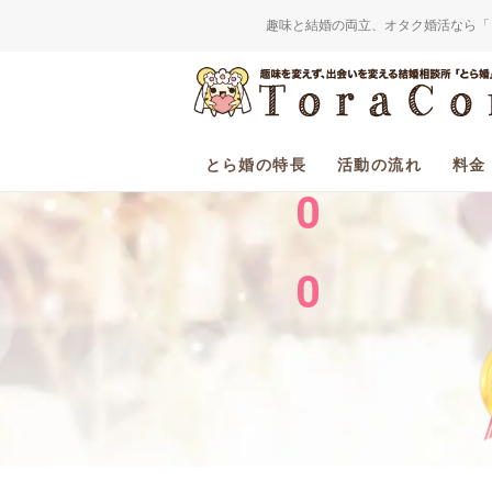
趣味と結婚の両立、オタク婚活なら「
2
0
とら婚の特長
活動の流れ
料金
0
0