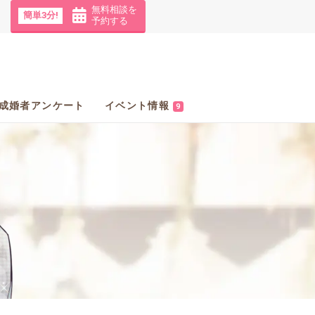
無料相談を
簡単3分!
予約する
成婚者アンケート
イベント情報
9