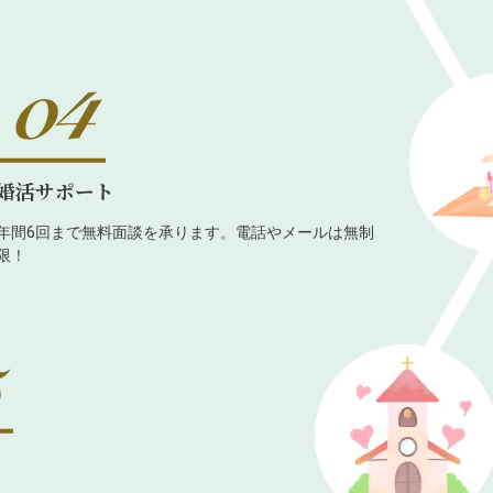
婚活サポート
年間6回まで無料面談を承ります。電話やメールは無制
限！