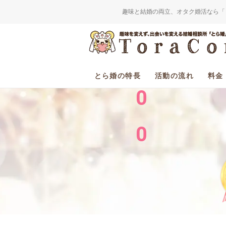
趣味と結婚の両立、オタク婚活なら「
2
0
とら婚の特長
活動の流れ
料金
0
0