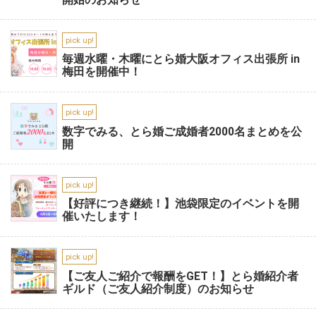
pick up!
毎週水曜・木曜にとら婚大阪オフィス出張所 in
梅田を開催中！
pick up!
数字でみる、とら婚ご成婚者2000名まとめを公
開
pick up!
【好評につき継続！】池袋限定のイベントを開
催いたします！
pick up!
【ご友人ご紹介で報酬をGET！】とら婚紹介者
ギルド（ご友人紹介制度）のお知らせ