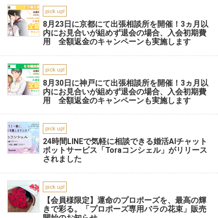
pick up!
8月23日に京都にて出張相談所を開催！3ヵ月以
内にお見合いが組めず退会の場合、入会初期費
用 全額返金のキャンペーンも実施します
pick up!
8月30日に神戸にて出張相談所を開催！3ヵ月以
内にお見合いが組めず退会の場合、入会初期費
用 全額返金のキャンペーンも実施します
pick up!
24時間LINEで気軽に相談できる婚活AIチャット
ボットサービス「Toraコンシェル」がリリース
されました
pick up!
【会員様限定】運命のプロポーズを、最高の輝
きで彩る。「プロポーズ専用バラの花束」販売
開始のお知らせ