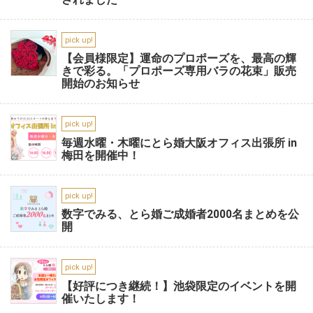
pick up!
【会員様限定】運命のプロポーズを、最高の輝
きで彩る。「プロポーズ専用バラの花束」販売
開始のお知らせ
pick up!
毎週水曜・木曜にとら婚大阪オフィス出張所 in
梅田を開催中！
pick up!
数字でみる、とら婚ご成婚者2000名まとめを公
開
pick up!
【好評につき継続！】池袋限定のイベントを開
催いたします！