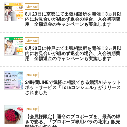
pick up!
8月23日に京都にて出張相談所を開催！3ヵ月以
内にお見合いが組めず退会の場合、入会初期費
用 全額返金のキャンペーンも実施します
pick up!
8月30日に神戸にて出張相談所を開催！3ヵ月以
内にお見合いが組めず退会の場合、入会初期費
用 全額返金のキャンペーンも実施します
pick up!
24時間LINEで気軽に相談できる婚活AIチャット
ボットサービス「Toraコンシェル」がリリース
されました
pick up!
【会員様限定】運命のプロポーズを、最高の輝
きで彩る。「プロポーズ専用バラの花束」販売
開始のお知らせ