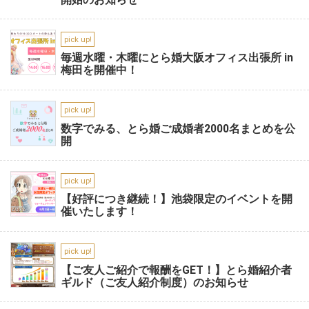
pick up!
毎週水曜・木曜にとら婚大阪オフィス出張所 in
梅田を開催中！
pick up!
数字でみる、とら婚ご成婚者2000名まとめを公
開
pick up!
【好評につき継続！】池袋限定のイベントを開
催いたします！
pick up!
【ご友人ご紹介で報酬をGET！】とら婚紹介者
ギルド（ご友人紹介制度）のお知らせ