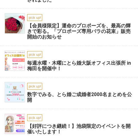
pick up!
【会員様限定】運命のプロポーズを、最高の輝
きで彩る。「プロポーズ専用バラの花束」販売
開始のお知らせ
pick up!
毎週水曜・木曜にとら婚大阪オフィス出張所 in
梅田を開催中！
pick up!
数字でみる、とら婚ご成婚者2000名まとめを公
開
pick up!
【好評につき継続！】池袋限定のイベントを開
催いたします！