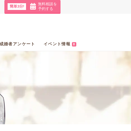
無料相談を
簡単3分!
予約する
成婚者アンケート
イベント情報
8