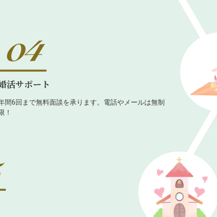
婚活サポート
年間6回まで無料面談を承ります。電話やメールは無制
限！