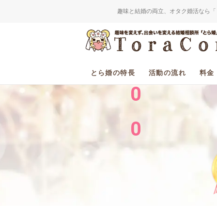
趣味と結婚の両立、オタク婚活なら「
2
0
とら婚の特長
活動の流れ
料金
0
0