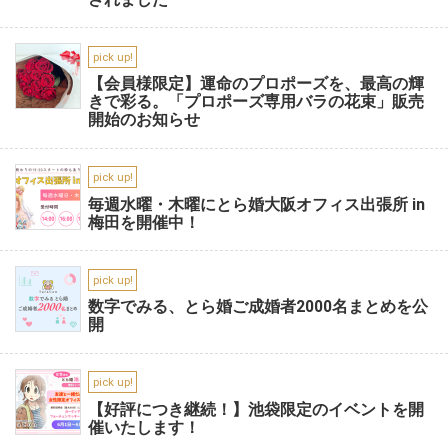
pick up!
【会員様限定】運命のプロポーズを、最高の輝
きで彩る。「プロポーズ専用バラの花束」販売
開始のお知らせ
pick up!
毎週水曜・木曜にとら婚大阪オフィス出張所 in
梅田を開催中！
pick up!
数字でみる、とら婚ご成婚者2000名まとめを公
開
pick up!
【好評につき継続！】池袋限定のイベントを開
催いたします！