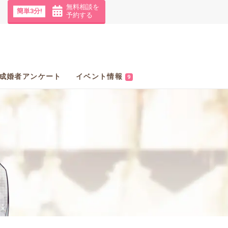
無料相談を
簡単3分!
予約する
成婚者アンケート
イベント情報
9