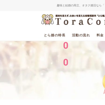
趣味と結婚の両立、オタク婚活なら「
2
0
とら婚の特長
活動の流れ
料金
0
0