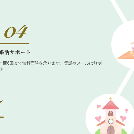
婚活サポート
年間6回まで無料面談を承ります。電話やメールは無制
限！