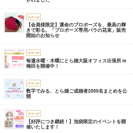
pick up!
【会員様限定】運命のプロポーズを、最高の輝
きで彩る。「プロポーズ専用バラの花束」販売
開始のお知らせ
pick up!
毎週水曜・木曜にとら婚大阪オフィス出張所 in
梅田を開催中！
pick up!
数字でみる、とら婚ご成婚者2000名まとめを公
開
pick up!
【好評につき継続！】池袋限定のイベントを開
催いたします！