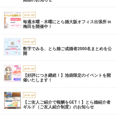
pick up!
毎週水曜・木曜にとら婚大阪オフィス出張所 in
梅田を開催中！
pick up!
数字でみる、とら婚ご成婚者2000名まとめを公
開
pick up!
【好評につき継続！】池袋限定のイベントを開
催いたします！
pick up!
【ご友人ご紹介で報酬をGET！】とら婚紹介者
ギルド（ご友人紹介制度）のお知らせ