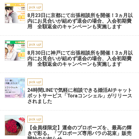
pick up!
8月23日に京都にて出張相談所を開催！3ヵ月以
内にお見合いが組めず退会の場合、入会初期費
用 全額返金のキャンペーンも実施します
pick up!
8月30日に神戸にて出張相談所を開催！3ヵ月以
内にお見合いが組めず退会の場合、入会初期費
用 全額返金のキャンペーンも実施します
pick up!
24時間LINEで気軽に相談できる婚活AIチャット
ボットサービス「Toraコンシェル」がリリース
されました
pick up!
【会員様限定】運命のプロポーズを、最高の輝
きで彩る。「プロポーズ専用バラの花束」販売
開始のお知らせ