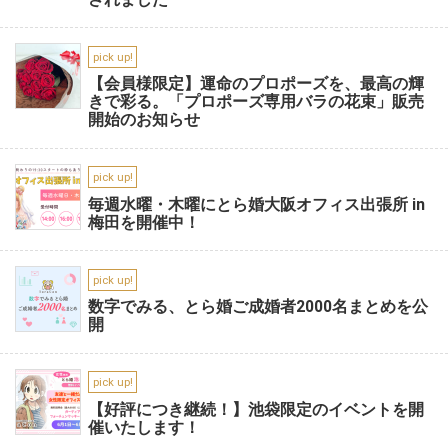
pick up!
【会員様限定】運命のプロポーズを、最高の輝
きで彩る。「プロポーズ専用バラの花束」販売
開始のお知らせ
pick up!
毎週水曜・木曜にとら婚大阪オフィス出張所 in
梅田を開催中！
pick up!
数字でみる、とら婚ご成婚者2000名まとめを公
開
pick up!
【好評につき継続！】池袋限定のイベントを開
催いたします！