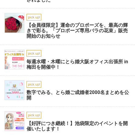
pick up!
【会員様限定】運命のプロポーズを、最高の輝
きで彩る。「プロポーズ専用バラの花束」販売
開始のお知らせ
pick up!
毎週水曜・木曜にとら婚大阪オフィス出張所 in
梅田を開催中！
pick up!
数字でみる、とら婚ご成婚者2000名まとめを公
開
pick up!
【好評につき継続！】池袋限定のイベントを開
催いたします！