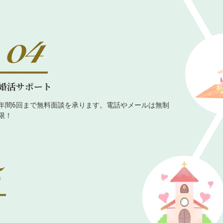
婚活サポート
年間6回まで無料面談を承ります。電話やメールは無制
限！