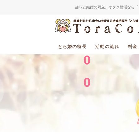
趣味と結婚の両立、オタク婚活なら「
2
0
とら婚の特長
活動の流れ
料金
0
0