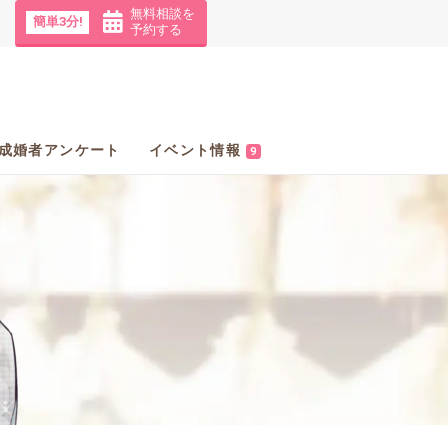
無料相談を
簡単3分!
予約する
成婚者アンケート
イベント情報
9