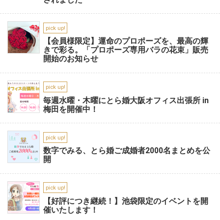
pick up!
【会員様限定】運命のプロポーズを、最高の輝
きで彩る。「プロポーズ専用バラの花束」販売
開始のお知らせ
pick up!
毎週水曜・木曜にとら婚大阪オフィス出張所 in
梅田を開催中！
pick up!
数字でみる、とら婚ご成婚者2000名まとめを公
開
pick up!
【好評につき継続！】池袋限定のイベントを開
催いたします！