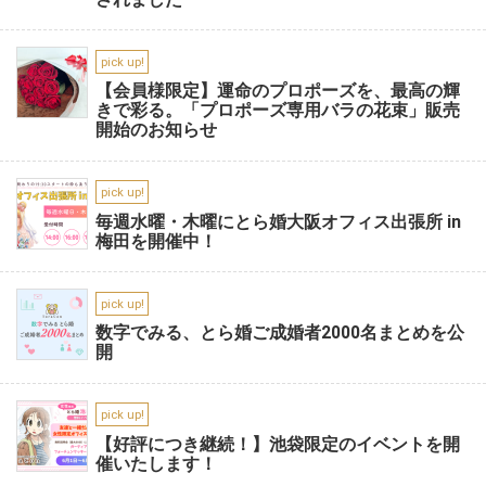
pick up!
【会員様限定】運命のプロポーズを、最高の輝
きで彩る。「プロポーズ専用バラの花束」販売
開始のお知らせ
pick up!
毎週水曜・木曜にとら婚大阪オフィス出張所 in
梅田を開催中！
pick up!
数字でみる、とら婚ご成婚者2000名まとめを公
開
pick up!
【好評につき継続！】池袋限定のイベントを開
催いたします！