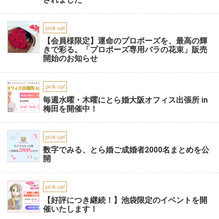
pick up!
【会員様限定】運命のプロポーズを、最高の輝
きで彩る。「プロポーズ専用バラの花束」販売
開始のお知らせ
pick up!
毎週水曜・木曜にとら婚大阪オフィス出張所 in
梅田を開催中！
pick up!
数字でみる、とら婚ご成婚者2000名まとめを公
開
pick up!
【好評につき継続！】池袋限定のイベントを開
催いたします！