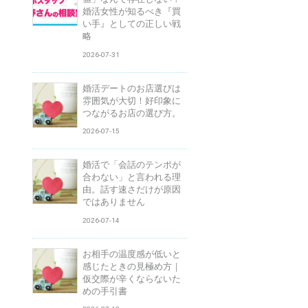
婚活女性が知るべき『買
い手』としての正しい戦
略
2026-07-31
婚活デートのお店選びは
雰囲気が大切！好印象に
つながるお店の選び方。
2026-07-15
婚活で「会話のテンポが
合わない」と言われる理
由。話す速さだけが原因
ではありません
2026-07-14
お相手の温度感が低いと
感じたときの見極め方｜
仮交際が辛くならないた
めの手引書