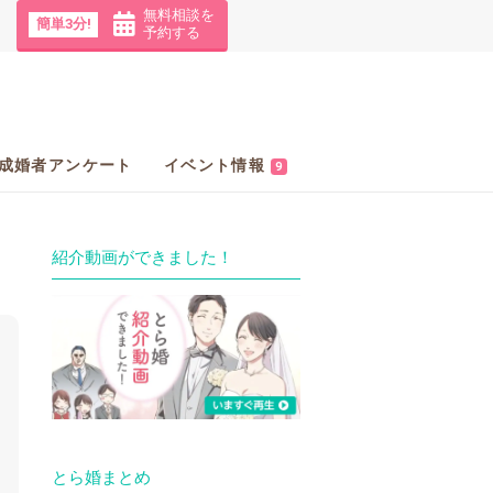
無料相談を
簡単3分!
予約する
成婚者アンケート
イベント情報
9
紹介動画ができました！
とら婚まとめ