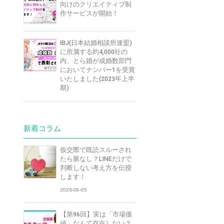
向けのクリエイティブ制
作サービスが開始！
IBJ(日本結婚相談所連盟)
に所属する約4,000社の
内、とら婚が成婚数部門
においてナンバー1を受賞
いたしました(2023年上半
期)
新着コラム
仮交際で既読スルーされ
たら脈なし？LINEだけで
判断しない考え方を伝授
します！
2026-08-05
【第96回】実は「市場価
値」なんて存在しない？