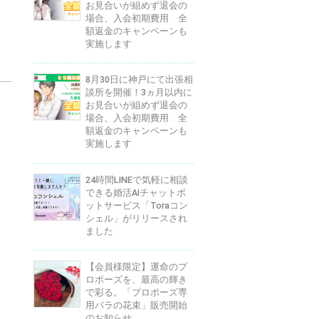
お見合いが組めず退会の
場合、入会初期費用 全
額返金のキャンペーンも
実施します
8月30日に神戸にて出張相
談所を開催！3ヵ月以内に
お見合いが組めず退会の
場合、入会初期費用 全
額返金のキャンペーンも
実施します
24時間LINEで気軽に相談
できる婚活AIチャットボ
ットサービス「Toraコン
シェル」がリリースされ
ました
【会員様限定】運命のプ
ロポーズを、最高の輝き
で彩る。「プロポーズ専
用バラの花束」販売開始
のお知らせ