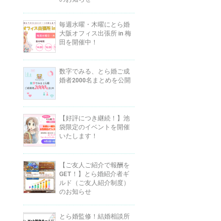
毎週水曜・木曜にとら婚
大阪オフィス出張所 in 梅
田を開催中！
数字でみる、とら婚ご成
婚者2000名まとめを公開
【好評につき継続！】池
袋限定のイベントを開催
いたします！
【ご友人ご紹介で報酬を
GET！】とら婚紹介者ギ
ルド（ご友人紹介制度）
のお知らせ
とら婚監修！結婚相談所