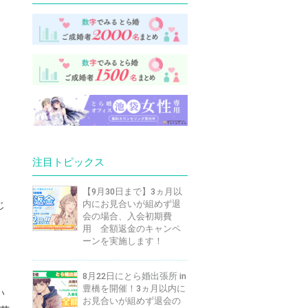
注目トピックス
【9月30日まで】3ヵ月以
内にお見合いが組めず退
じ
会の場合、入会初期費
用 全額返金のキャンペ
ーンを実施します！
、
8月22日にとら婚出張所 in
豊橋を開催！3ヵ月以内に
い
お見合いが組めず退会の