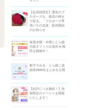
【会員様限定】運命のプ
ロポーズを、最高の輝き
で彩る。「プロポーズ専
用バラの花束」販売開始
のお知らせ
毎週水曜・木曜にとら婚
大阪オフィス出張所 in 梅
田を開催中！
数字でみる、とら婚ご成
婚者2000名まとめを公開
【好評につき継続！】池
袋限定のイベントを開催
いたします！