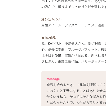
ポイントへの理解の深さは一級品。あなたの
の強さで、最後までしっかりと伴走致しま
好きなジャンル
男性アイドル、ディズニー、アニメ、漫画
好きな作品
嵐、KAT-TUN、中島健人さん、呪術廻戦
心、信長協奏曲、フルーツバスケット、彼
は今日も憂鬱、空気が「読める」新入社員と不
タヒさん、東野圭吾作品、ハリーポッター
message
婚活を始めるとき、「趣味を理解してく
いの？」と不安になることはありません
かくいう私も、かつてはそんな悩みを抱
と出会ったことで、人生がガラリと変わ