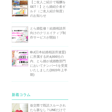
【ご友人ご紹介で報酬を
GET！】とら婚紹介者ギ
ルド（ご友人紹介制度）
のお知らせ
とら婚監修！結婚相談所
向けのクリエイティブ制
作サービスが開始！
IBJ(日本結婚相談所連盟)
に所属する約4,000社の
内、とら婚が成婚数部門
においてナンバー1を受賞
いたしました(2023年上半
期)
新着コラム
仮交際で既読スルーされ
たら脈なし？LINEだけで