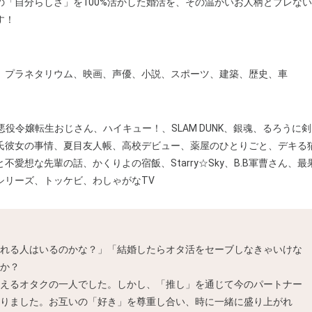
「自分らしさ」を100%活かした婚活を、その温かいお人柄とブレな
す！
、プラネタリウム、映画、声優、小説、スポーツ、建築、歴史、車
、悪役令嬢転生おじさん、ハイキュー！、SLAM DUNK、銀魂、るろうに剣
氏彼女の事情、夏目友人帳、高校デビュー、薬屋のひとりごと、デキる
愛想な先輩の話、かくりよの宿飯、Starry☆Sky、B.B軍曹さん、最
シリーズ、トッケビ、わしゃがなTV
れる人はいるのかな？」「結婚したらオタ活をセーブしなきゃいけな
か？
えるオタクの一人でした。しかし、「推し」を通じて今のパートナー
りました。お互いの「好き」を尊重し合い、時に一緒に盛り上がれ