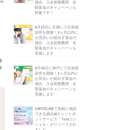
い芯
場合、入会初期費用 全
額返金のキャンペーンも
対象です！
8月23日に京都にて出張相
談所を開催！3ヵ月以内に
お見合いが組めず退会の
場合、入会初期費用 全
額返金のキャンペーンも
実施します
猫
果
8月30日に神戸にて出張相
談所を開催！3ヵ月以内に
お見合いが組めず退会の
場合、入会初期費用 全
額返金のキャンペーンも
実施します
24時間LINEで気軽に相談
できる婚活AIチャットボ
ットサービス「Toraコン
シェル」がリリースされ
ました