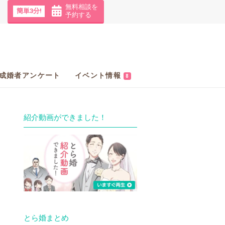
無料相談を
簡単3分!
予約する
成婚者アンケート
イベント情報
8
紹介動画ができました！
とら婚まとめ