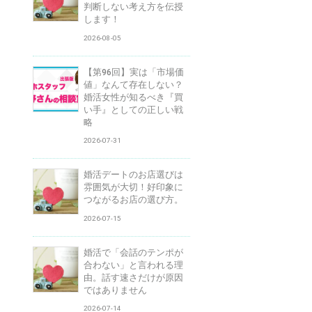
判断しない考え方を伝授
します！
2026-08-05
【第96回】実は「市場価
値」なんて存在しない？
婚活女性が知るべき『買
い手』としての正しい戦
略
2026-07-31
婚活デートのお店選びは
雰囲気が大切！好印象に
つながるお店の選び方。
2026-07-15
婚活で「会話のテンポが
合わない」と言われる理
由。話す速さだけが原因
ではありません
2026-07-14