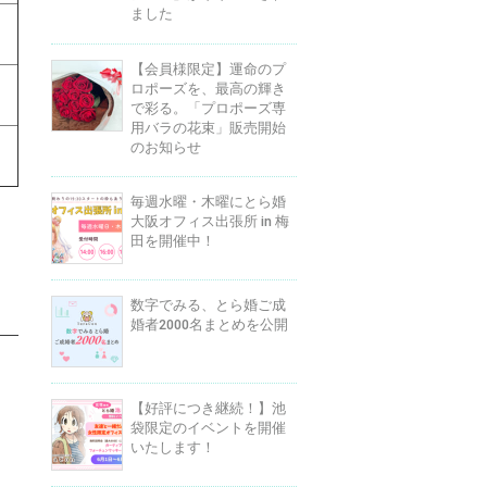
ました
【会員様限定】運命のプ
ロポーズを、最高の輝き
で彩る。「プロポーズ専
用バラの花束」販売開始
のお知らせ
毎週水曜・木曜にとら婚
大阪オフィス出張所 in 梅
田を開催中！
数字でみる、とら婚ご成
婚者2000名まとめを公開
【好評につき継続！】池
袋限定のイベントを開催
いたします！