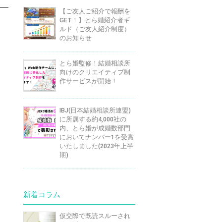
【ご友人ご紹介で報酬を
GET！】とら婚紹介者ギ
ルド（ご友人紹介制度）
のお知らせ
とら婚監修！結婚相談所
向けのクリエイティブ制
作サービスが開始！
IBJ(日本結婚相談所連盟)
に所属する約4,000社の
内、とら婚が成婚数部門
においてナンバー1を受賞
いたしました(2023年上半
期)
新着コラム
仮交際で既読スルーされ