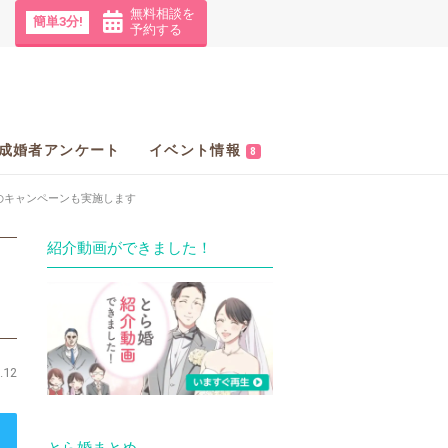
無料相談を
簡単3分!
予約する
成婚者アンケート
イベント情報
8
金のキャンペーンも実施します
紹介動画ができました！
.12
とら婚まとめ