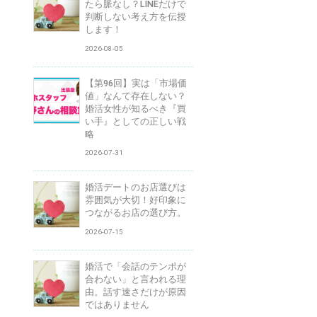
たら脈なし？LINEだけで
判断しない考え方を伝授
します！
2026-08-05
【第96回】実は「市場価
値」なんて存在しない？
婚活女性が知るべき『買
い手』としての正しい戦
略
2026-07-31
婚活デートのお店選びは
雰囲気が大切！好印象に
つながるお店の選び方。
2026-07-15
婚活で「会話のテンポが
合わない」と言われる理
由。話す速さだけが原因
ではありません