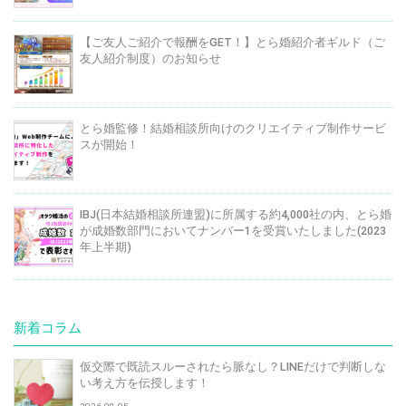
【ご友人ご紹介で報酬をGET！】とら婚紹介者ギルド（ご
友人紹介制度）のお知らせ
とら婚監修！結婚相談所向けのクリエイティブ制作サービ
スが開始！
IBJ(日本結婚相談所連盟)に所属する約4,000社の内、とら婚
が成婚数部門においてナンバー1を受賞いたしました(2023
年上半期)
新着コラム
仮交際で既読スルーされたら脈なし？LINEだけで判断しな
い考え方を伝授します！