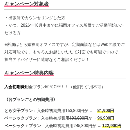
キャンペーン対象者
・出張所でカウンセリングした方
・かつ、2026年10月中までに福岡オフィス所属でご活動開始いた
だける方
※所属はとら婚福岡オフィスですが、定期面談などはWeb面談でご
対応可能です。もちろんお越しいただて対面でも可能ですので、
担当アドバイザーに遠慮なくご相談ください！
キャンペーン特典内容
入会初期費用
全プラン50％OFF！！（他割引併用不可）
《各プランごとの初期費用》
とら女子プラン
：入会時初期費用
163,800円
が →
81,900円
ベーシックプラン
：入会時初期費用
193,800円
が→
96,900円
ベーシック＋プラン
：入会時初期費用
245,800円
が →
122,900円