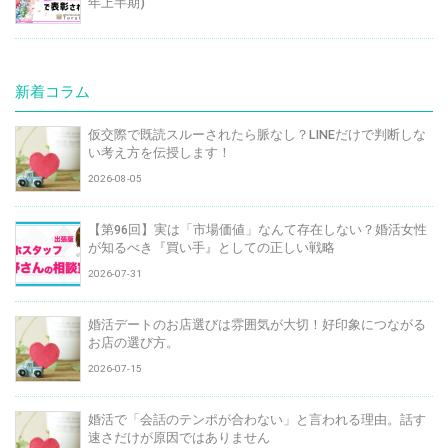
年上半期)
新着コラム
仮交際で既読スルーされたら脈なし？LINEだけで判断しな
い考え方を伝授します！
2026-08-05
【第96回】実は「市場価値」なんて存在しない？婚活女性
が知るべき『買い手』としての正しい戦略
2026-07-31
婚活デートのお店選びは雰囲気が大切！好印象につながる
お店の選び方。
2026-07-15
婚活で「会話のテンポが合わない」と言われる理由。話す
速さだけが原因ではありません