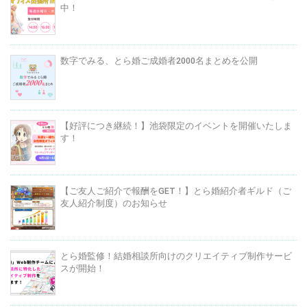
中！
数字でみる、とら婚ご成婚者2000名まとめを公開
【好評につき継続！】池袋限定のイベントを開催いたしま
す！
【ご友人ご紹介で報酬をGET！】とら婚紹介者ギルド（ご
友人紹介制度）のお知らせ
とら婚監修！結婚相談所向けのクリエイティブ制作サービ
スが開始！