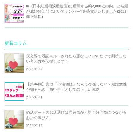
IBJ(日本結婚相談所連盟)に所属する約4,000社の内、とら婚
が成婚数部門においてナンバー1を受賞いたしました(2023
年上半期)
新着コラム
仮交際で既読スルーされたら脈なし？LINEだけで判断しな
い考え方を伝授します！
2026-08-05
【第96回】実は「市場価値」なんて存在しない？婚活女性
が知るべき『買い手』としての正しい戦略
2026-07-31
婚活デートのお店選びは雰囲気が大切！好印象につながる
お店の選び方。
2026-07-15