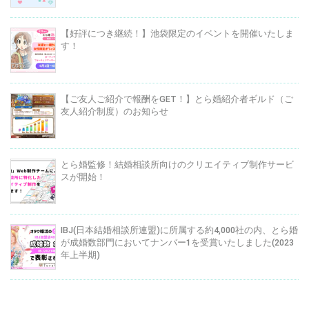
【好評につき継続！】池袋限定のイベントを開催いたしま
す！
【ご友人ご紹介で報酬をGET！】とら婚紹介者ギルド（ご
友人紹介制度）のお知らせ
とら婚監修！結婚相談所向けのクリエイティブ制作サービ
スが開始！
IBJ(日本結婚相談所連盟)に所属する約4,000社の内、とら婚
が成婚数部門においてナンバー1を受賞いたしました(2023
年上半期)