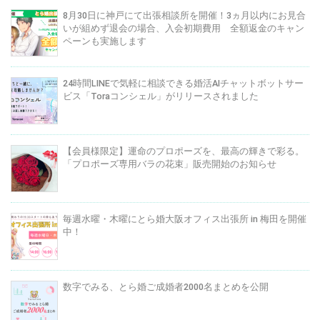
8月30日に神戸にて出張相談所を開催！3ヵ月以内にお見合
いが組めず退会の場合、入会初期費用 全額返金のキャン
ペーンも実施します
24時間LINEで気軽に相談できる婚活AIチャットボットサー
ビス「Toraコンシェル」がリリースされました
【会員様限定】運命のプロポーズを、最高の輝きで彩る。
「プロポーズ専用バラの花束」販売開始のお知らせ
毎週水曜・木曜にとら婚大阪オフィス出張所 in 梅田を開催
中！
数字でみる、とら婚ご成婚者2000名まとめを公開