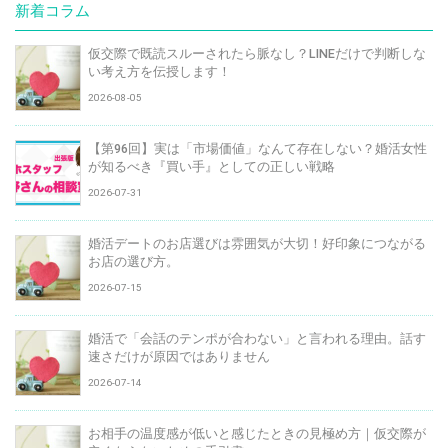
新着コラム
仮交際で既読スルーされたら脈なし？LINEだけで判断しな
い考え方を伝授します！
2026-08-05
【第96回】実は「市場価値」なんて存在しない？婚活女性
が知るべき『買い手』としての正しい戦略
2026-07-31
婚活デートのお店選びは雰囲気が大切！好印象につながる
お店の選び方。
2026-07-15
婚活で「会話のテンポが合わない」と言われる理由。話す
速さだけが原因ではありません
2026-07-14
お相手の温度感が低いと感じたときの見極め方｜仮交際が